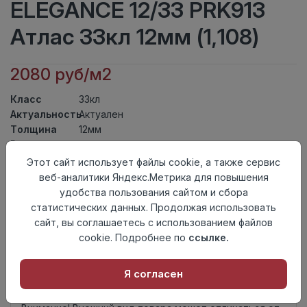
ELEGANCE 12/33 PRK913
Атлас 33кл 12мм (1,108)
2080 руб/м2
Класс
33кл
Актуальность
Актуален
Толщина
12мм
Размер
1195×154,5мм
доски
Этот сайт использует файлы cookie, а также сервис
Теплый пол
до +27 градусов
веб-аналитики Яндекс.Метрика для повышения
Фаска
4V
удобства пользования сайтом и сбора
Замок
L2C/ Click to Fit
статистических данных. Продолжая использовать
Страна
сайт, вы соглашаетесь с использованием файлов
Турция
происхождения
cookie. Подробнее по
ссылке.
Осталось
69 упак
Я согласен
Добавить в корзину