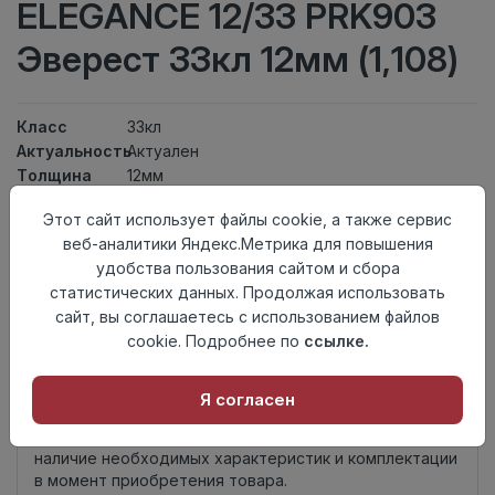
ELEGANCE 12/33 PRK903
Эверест 33кл 12мм (1,108)
Класс
33кл
Актуальность
Актуален
Толщина
12мм
Размер
1195×154,5мм
Этот сайт использует файлы cookie, а также сервис
доски
веб-аналитики Яндекс.Метрика для повышения
Теплый пол
до +27 градусов
удобства пользования сайтом и сбора
Фаска
4V
статистических данных. Продолжая использовать
Замок
L2C/ Click to Fit
сайт, вы соглашаетесь с использованием файлов
Страна
Турция
cookie. Подробнее по
ссылке.
происхождения
Нет в наличии
Я согласен
Внимание! Внешний вид товара может отличаться от
представленного на настоящем сайте. Проверяйте
наличие необходимых характеристик и комплектации
в момент приобретения товара.