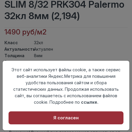
SLIM 8/32 PRK304 Palermo
32кл 8мм (2,194)
1490 руб/м2
Класс
32кл
Актуальность
Актуален
Толщина
8мм
Размер
1380×159мм
доски
Этот сайт использует файлы cookie, а также сервис
Теплый пол
до +27 градусов
веб-аналитики Яндекс.Метрика для повышения
Фаска
4V
удобства пользования сайтом и сбора
Замок
L2C/ Click to Fit
статистических данных. Продолжая использовать
Страна
сайт, вы соглашаетесь с использованием файлов
Турция
происхождения
cookie. Подробнее по
ссылке.
Осталось
1 упак
Я согласен
Добавить в корзину