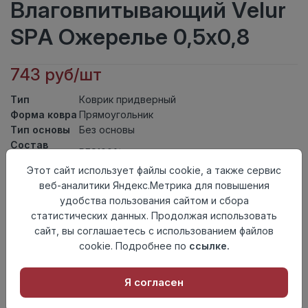
Влаговпитывающий Velur
SPA Ожерелье 0,5х0,8
743 руб/шт
Тип
Коврик придверный
Форма ковра
Прямоугольник
Тип основы
Без основы
Состав
PES100%
ворса
Этот сайт использует файлы cookie, а также сервис
Тип ворса
Soft Touch
веб-аналитики Яндекс.Метрика для повышения
Класс
21кл
удобства пользования сайтом и сбора
Длина
0,8
статистических данных. Продолжая использовать
Ширина
0,5
сайт, вы соглашаетесь с использованием файлов
Страна
Китай
cookie. Подробнее по
ссылке.
происхождения
Осталось
2 шт
Я согласен
Добавить в корзину