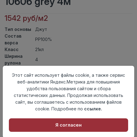
10606 grey 4м
1542 руб/м2
Тип основы
Джут
Состав
PP100%
ворса
Класс
21кл
Ширина
4
рулона
Актуальность
Актуален
Этот сайт использует файлы cookie, а также сервис
Вид
Ковролин тканный
веб-аналитики Яндекс.Метрика для повышения
ковролина
удобства пользования сайтом и сбора
Страна
Узбекистан
статистических данных. Продолжая использовать
происхождения
сайт, вы соглашаетесь с использованием файлов
Осталось
23.0 пог. м
cookie. Подробнее по
ссылке.
Я согласен
Добавить в корзину