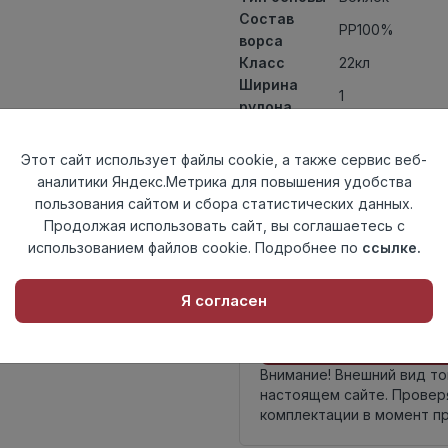
Состав
PP100%
ворса
Класс
22кл
Ширина
1
рулона
Актуальность
Актуален
Вид
Этот сайт использует файлы cookie, а также сервис веб-
Ковролин ткан
ковролина
аналитики Яндекс.Метрика для повышения удобства
Страна
пользования сайтом и сбора статистических данных.
Турция
происхождения
Продолжая использовать сайт, вы соглашаетесь с
использованием файлов cookie. Подробнее по
ссылке.
Осталось
25.0 пог. м
Я согласен
Внимание! Внешний вид т
настоящем сайте. Провер
комплектации в момент п