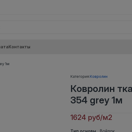
лата
Контакты
ey 1м
Категория:
Ковролин
Ковролин тк
354 grey 1м
1624 руб/м2
Тип основы
Войлок