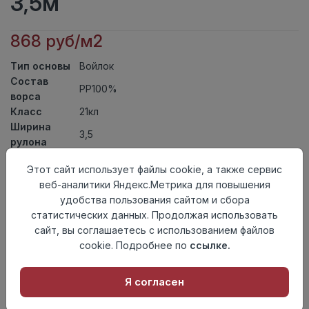
3,5м
868 руб/м2
Тип основы
Войлок
Состав
PP100%
ворса
Класс
21кл
Ширина
3,5
рулона
Актуальность
Актуален
Этот сайт использует файлы cookie, а также сервис
Вид
Ковролин тафтинговый
веб-аналитики Яндекс.Метрика для повышения
ковролина
удобства пользования сайтом и сбора
Страна
Россия
статистических данных. Продолжая использовать
происхождения
сайт, вы соглашаетесь с использованием файлов
Осталось
11.15 пог. м
cookie. Подробнее по
ссылке.
Я согласен
Добавить в корзину