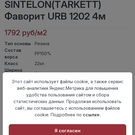
SINTELON(TARKETT)
Фаворит URB 1202 4м
1792 руб/м2
Тип основы
Резина
Состав
PP100%
ворса
Класс
22кл
Ширина
4
рулона
Этот сайт использует файлы cookie, а также сервис
Актуальность
Актуален
веб-аналитики Яндекс.Метрика для повышения
Вид
Ковролин иглопробивной
удобства пользования сайтом и сбора
ковролина
статистических данных. Продолжая использовать
Страна
Сербия
сайт, вы соглашаетесь с использованием файлов
происхождения
cookie. Подробнее по
ссылке.
Осталось
13.41 пог. м
Я согласен