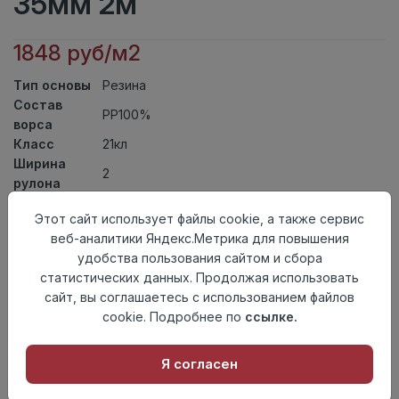
35мм 2м
1848 руб/м2
Тип основы
Резина
Состав
PP100%
ворса
Класс
21кл
Ширина
2
рулона
Актуальность
Актуален
Этот сайт использует файлы cookie, а также сервис
Вид
Искусственная трава
веб-аналитики Яндекс.Метрика для повышения
ковролина
удобства пользования сайтом и сбора
Страна
Китай
статистических данных. Продолжая использовать
происхождения
сайт, вы соглашаетесь с использованием файлов
Осталось
8.3 пог. м
cookie. Подробнее по
ссылке.
Я согласен
Добавить в корзину