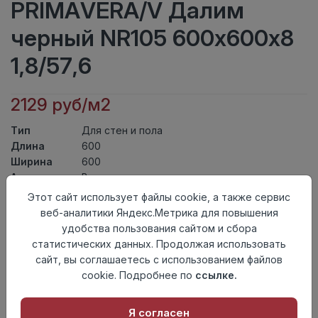
PRIMAVERA/V Далим
черный NR105 600х600х8
1,8/57,6
2129 руб/м2
Тип
Для стен и пола
Длина
600
Ширина
600
Актуальность
Выведен из ассортимента
Товарная
Этот сайт использует файлы cookie, а также сервис
Керамогранит
группа
веб-аналитики Яндекс.Метрика для повышения
Толщина
8
удобства пользования сайтом и сбора
Поверхность
матовая
статистических данных. Продолжая использовать
Страна
сайт, вы соглашаетесь с использованием файлов
Россия
происхождения
cookie. Подробнее по
ссылке.
Номер
К12
комплекта
Я согласен