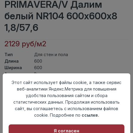
PRIMAVERA/V Далим
белый NR104 600х600х8
1,8/57,6
2129 руб/м2
Тип
Для стен и пола
Длина
600
Ширина
600
Актуальность
Выведен из ассортимента
Товарная
Этот сайт использует файлы cookie, а также сервис
Керамогранит
группа
веб-аналитики Яндекс.Метрика для повышения
Толщина
8
удобства пользования сайтом и сбора
Поверхность
матовая
статистических данных. Продолжая использовать
Страна
сайт, вы соглашаетесь с использованием файлов
Россия
происхождения
cookie. Подробнее по
ссылке.
Номер
К12
комплекта
Я согласен