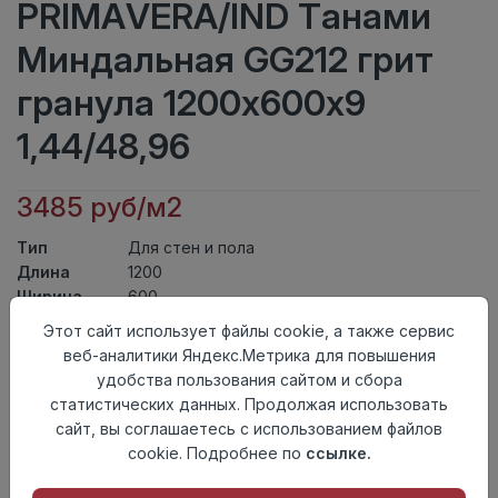
PRIMAVERA/IND Танами
Миндальная GG212 грит
гранула 1200х600х9
1,44/48,96
3485 руб/м2
Тип
Для стен и пола
Длина
1200
Ширина
600
Актуальность
Актуален
Этот сайт использует файлы cookie, а также сервис
Товарная
веб-аналитики Яндекс.Метрика для повышения
Керамогранит
группа
удобства пользования сайтом и сбора
Толщина
9
статистических данных. Продолжая использовать
Поверхность
грит гранула
сайт, вы соглашаетесь с использованием файлов
Страна
cookie. Подробнее по
ссылке.
Индия
происхождения
Номер