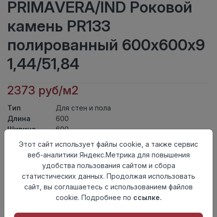
PRIMAVERA/IND Роковой
камень PR133
полированный 600х600х9
1,44/51,84
2373 руб/м2
Тип
Для стен и пола
Длина
600
Ширина
600
Актуальность
Актуален
Этот сайт использует файлы cookie, а также сервис
Товарная
веб-аналитики Яндекс.Метрика для повышения
Керамогранит
группа
удобства пользования сайтом и сбора
Толщина
9
статистических данных. Продолжая использовать
Поверхность
полированный
сайт, вы соглашаетесь с использованием файлов
Страна
cookie. Подробнее по
ссылке.
Индия
происхождения
Номер