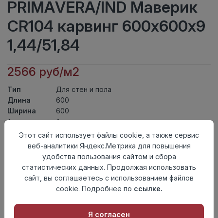
PRIMAVERA/IND Маверик
CR104 карвинг 600х600х9
1,44/51,84
2566 руб/м2
Тип
Для стен и пола
Длина
600
Ширина
600
Актуальность
Актуален
Товарная
Этот сайт использует файлы cookie, а также сервис
Керамогранит
группа
веб-аналитики Яндекс.Метрика для повышения
Толщина
9
удобства пользования сайтом и сбора
Поверхность
карвинг
статистических данных. Продолжая использовать
Страна
сайт, вы соглашаетесь с использованием файлов
Индия
происхождения
cookie. Подробнее по
ссылке.
Номер
К5
комплекта
Я согласен