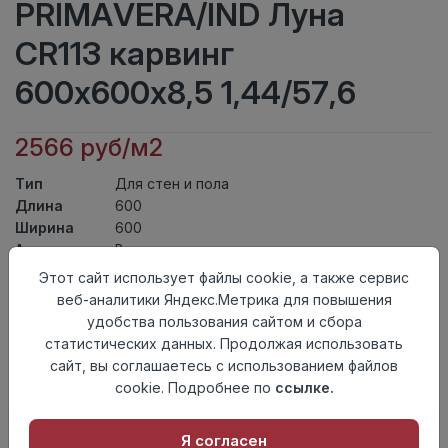
PRIMAVERA/IND Луна
CR113 карвинг
600х600х8,5 1,44/57,6
2566 руб/м2
Тип
Для стен и пола
Длина
600
Ширина
600
Актуальность
Выведен из ассортимента
Товарная
Этот сайт использует файлы cookie, а также сервис
Керамогранит
группа
веб-аналитики Яндекс.Метрика для повышения
Толщина
8,5
удобства пользования сайтом и сбора
Поверхность
карвинг
статистических данных. Продолжая использовать
Страна
сайт, вы соглашаетесь с использованием файлов
Индия
происхождения
cookie. Подробнее по
ссылке.
Номер
Книга с коллекциями
комплекта
Я согласен