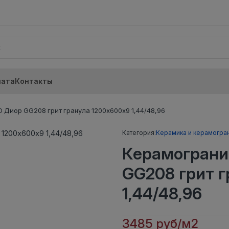
лата
Контакты
 Диор GG208 грит гранула 1200х600х9 1,44/48,96
Категория:
Керамика и керамогра
Керамограни
GG208 грит г
1,44/48,96
3485 руб/м2