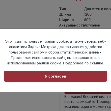
Тип
Для стен и пол
Длина
1200
Ширина
600
Актуальность
Актуален
Товарная
Керамогранит
группа
Этот сайт использует файлы cookie, а также сервис веб-
Толщина
9
аналитики Яндекс.Метрика для повышения удобства
Поверхность
грит гранула
пользования сайтом и сбора статистических данных.
Страна
Индия
Продолжая использовать сайт, вы соглашаетесь с
происхождения
использованием файлов cookie. Подробнее по
ссылке.
Номер
К18
комплекта
Я согласен
Осталось
302 шт
Внимание! Внешний вид т
настоящем сайте. Провер
комплектации в момент п