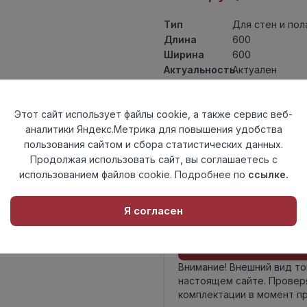
Тип
Для стен и пол
Длина
600
Ширина
600
Актуальность
Актуален
Товарная
Керамогранит
группа
Этот сайт использует файлы cookie, а также сервис веб-
Толщина
8,5
аналитики Яндекс.Метрика для повышения удобства
Поверхность
полированный
пользования сайтом и сбора статистических данных.
Страна
Индия
Продолжая использовать сайт, вы соглашаетесь с
происхождения
использованием файлов cookie. Подробнее по
ссылке.
Номер
Книга с коллек
комплекта
Я согласен
Осталось
225 шт
Внимание! Внешний вид т
настоящем сайте. Провер
комплектации в момент п