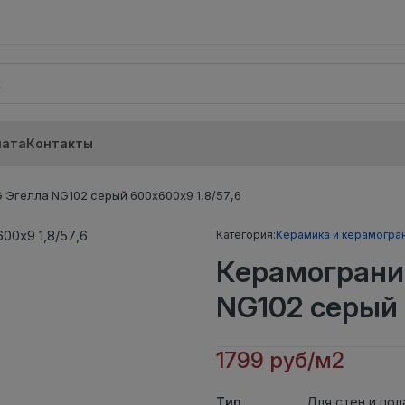
лата
Контакты
Эгелла NG102 серый 600х600х9 1,8/57,6
Категория:
Керамика и керамогра
Керамограни
NG102 серый 
1799 руб/м2
Тип
Для стен и пол