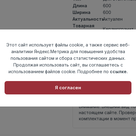
Длина
600
Ширина
600
Актуальность
Актуален
Товарная
Керамогранит
группа
Толщина
9
Этот сайт использует файлы cookie, а также сервис веб-
Поверхность
матовая
аналитики Яндекс.Метрика для повышения удобства
Страна
Россия
пользования сайтом и сбора статистических данных.
происхождения
Продолжая использовать сайт, вы соглашаетесь с
Номер
К35
использованием файлов cookie. Подробнее по
ссылке.
комплекта
Осталось
3 шт
Я согласен
Внимание! Внешний вид т
настоящем сайте. Провер
комплектации в момент п