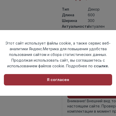
Тип
Декор
Длина
600
Ширина
300
Актуальность
Актуален
Товарная
Керамогранит
группа
Этот сайт использует файлы cookie, а также сервис веб-
Толщина
8,5
аналитики Яндекс.Метрика для повышения удобства
Поверхность
матовая
пользования сайтом и сбора статистических данных.
Страна
Россия
Продолжая использовать сайт, вы соглашаетесь с
происхождения
использованием файлов cookie. Подробнее по
ссылке.
Номер
Книга с коллек
комплекта
Я согласен
Осталось
10 шт
Внимание! Внешний вид т
настоящем сайте. Провер
комплектации в момент п