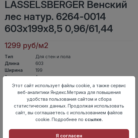
LASSELSBERGER Венский
лес натур. 6264-0014
603х199х8,5 0,96/61,44
1299 руб/м2
Тип
Для стен и пола
Длина
603
Ширина
199
Актуальность
Актуален
Товарная
Этот сайт использует файлы cookie, а также сервис
Керамогранит
группа
веб-аналитики Яндекс.Метрика для повышения
Толщина
8,5
удобства пользования сайтом и сбора
Поверхность
матовая
статистических данных. Продолжая использовать
Страна
сайт, вы соглашаетесь с использованием файлов
Россия
происхождения
cookie. Подробнее по
ссылке.
Номер
Лесенка 20*60
комплекта
Я согласен