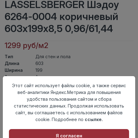
LASSELSBERGER Шэдоу
6264-0004 коричневый
603х199х8,5 0,96/61,44
1299 руб/м2
Тип
Для стен и пола
Длина
603
Ширина
199
Актуальность
Актуален
Товарная
Этот сайт использует файлы cookie, а также сервис
Керамогранит
группа
веб-аналитики Яндекс.Метрика для повышения
Толщина
8,5
удобства пользования сайтом и сбора
Поверхность
матовая
статистических данных. Продолжая использовать
Страна
сайт, вы соглашаетесь с использованием файлов
Россия
происхождения
cookie. Подробнее по
ссылке.
Номер
Лесенка 20*60
комплекта
Я согласен