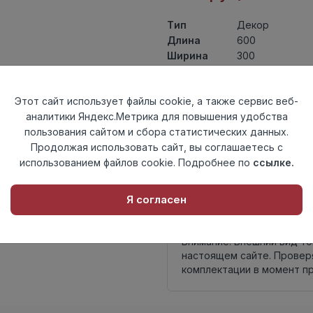
Тип
Декор
Длина
600
Ширина
300
Актуальность
Актуален
Товарная
Керамогранит
Этот сайт использует файлы cookie, а также сервис веб-
группа
аналитики Яндекс.Метрика для повышения удобства
Толщина
8,5
пользования сайтом и сбора статистических данных.
Поверхность
матовая
Продолжая использовать сайт, вы соглашаетесь с
Страна
Россия
использованием файлов cookie. Подробнее по
ссылке.
происхождения
Осталось
45 упак
Я согласен
Внимание! Внешний вид т
настоящем сайте. Провер
комплектации в момент п