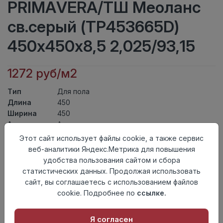
PRIMAVERA/ТШ Меоланс
св.серый (TP453665D)
450х450х8,5 2,025/93,15
1272 руб/м2
Тип
Для пола
Длина
450
Ширина
450
Актуальность
Актуален
Товарная
Этот сайт использует файлы cookie, а также сервис
Керамическая Плитка
группа
веб-аналитики Яндекс.Метрика для повышения
Толщина
8,5
удобства пользования сайтом и сбора
Поверхность
матовая
статистических данных. Продолжая использовать
Страна
сайт, вы соглашаетесь с использованием файлов
Киргизия
происхождения
cookie. Подробнее по
ссылке.
Номер
Книга с коллекциями
комплекта
Я согласен