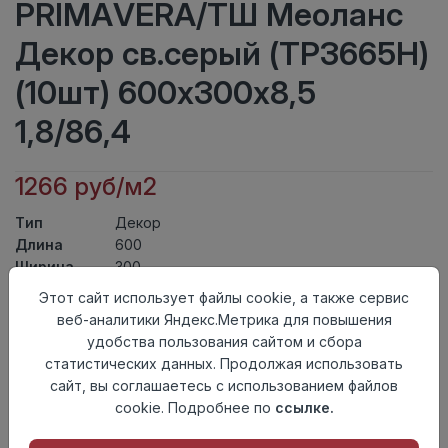
PRIMAVERA/ТШ Меоланс
Декор св.серый (ТР3665Н)
(10шт) 600х300х8,5
1,8/86,4
1266 руб/м2
Тип
Декор
Длина
600
Ширина
300
Актуальность
Актуален
Этот сайт использует файлы cookie, а также сервис
Товарная
веб-аналитики Яндекс.Метрика для повышения
Керамическая Плитка
группа
удобства пользования сайтом и сбора
Толщина
8,5
статистических данных. Продолжая использовать
Поверхность
глянцевая
сайт, вы соглашаетесь с использованием файлов
Страна
cookie. Подробнее по
ссылке.
Киргизия
происхождения
Номер