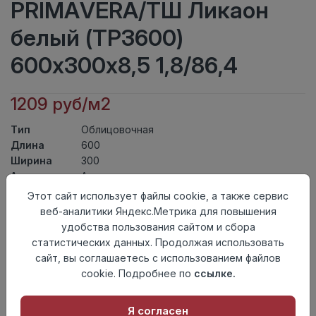
PRIMAVERA/ТШ Ликаон
белый (ТР3600)
600х300х8,5 1,8/86,4
1209 руб/м2
Тип
Облицовочная
Длина
600
Ширина
300
Актуальность
Актуален
Товарная
Этот сайт использует файлы cookie, а также сервис
Керамическая Плитка
группа
веб-аналитики Яндекс.Метрика для повышения
Толщина
8,5
удобства пользования сайтом и сбора
Поверхность
глянцевая
статистических данных. Продолжая использовать
Страна
сайт, вы соглашаетесь с использованием файлов
Киргизия
происхождения
cookie. Подробнее по
ссылке.
Номер
Книга с коллекциями
комплекта
Я согласен