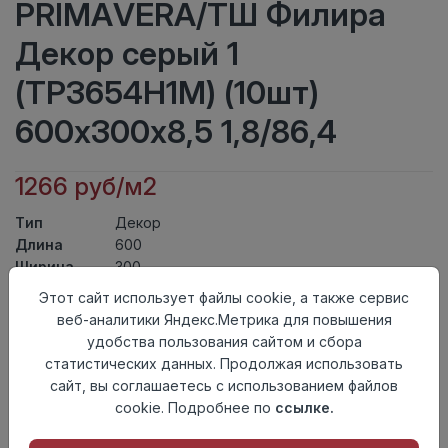
PRIMAVERA/ТШ Филира
Декор серый 1
(ТР3654Н1М) (10шт)
600х300х8,5 1,8/86,4
1266 руб/м2
Тип
Декор
Длина
600
Ширина
300
Актуальность
Актуален
Этот сайт использует файлы cookie, а также сервис
Товарная
веб-аналитики Яндекс.Метрика для повышения
Керамическая Плитка
группа
удобства пользования сайтом и сбора
Толщина
8,5
статистических данных. Продолжая использовать
Поверхность
матовая
сайт, вы соглашаетесь с использованием файлов
Страна
cookie. Подробнее по
ссылке.
Киргизия
происхождения
Номер