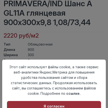
PRIMAVERA/IND Шанс А
GL11A глянцевая
900х300х9,8 1,08/73,44
2220 руб/м2
Тип
Облицовочная
Длина
900
Ширина
300
Актуальность
Актуален
Товарная
Этот сайт использует файлы cookie, а также сервис
Керамическая Плитка
группа
веб-аналитики Яндекс.Метрика для повышения
Толщина
9,8
удобства пользования сайтом и сбора
Поверхность
глянцевая
статистических данных. Продолжая использовать
Страна
сайт, вы соглашаетесь с использованием файлов
Индия
происхождения
cookie. Подробнее по
ссылке.
Номер
Книга с коллекциями
комплекта
Я согласен