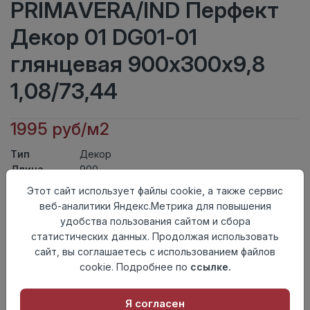
PRIMAVERA/IND Перфект
Декор 01 DG01-01
глянцевая 900х300х9,8
1,08/73,44
1995 руб/м2
Тип
Декор
Длина
900
Ширина
300
Этот сайт использует файлы cookie, а также сервис
Актуальность
Выведен из ассортимента
веб-аналитики Яндекс.Метрика для повышения
Товарная
удобства пользования сайтом и сбора
Керамическая Плитка
группа
статистических данных. Продолжая использовать
Толщина
9,8
сайт, вы соглашаетесь с использованием файлов
Поверхность
глянцевая
cookie. Подробнее по
ссылке.
Страна
Индия
происхождения
Я согласен