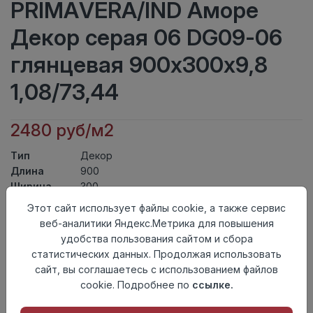
PRIMAVERA/IND Аморе
Декор серая 06 DG09-06
глянцевая 900х300х9,8
1,08/73,44
2480 руб/м2
Тип
Декор
Длина
900
Ширина
300
Актуальность
Актуален
Этот сайт использует файлы cookie, а также сервис
Товарная
веб-аналитики Яндекс.Метрика для повышения
Керамическая Плитка
группа
удобства пользования сайтом и сбора
Толщина
9,8
статистических данных. Продолжая использовать
Поверхность
глянцевая
сайт, вы соглашаетесь с использованием файлов
Страна
cookie. Подробнее по
ссылке.
Индия
происхождения
Номер