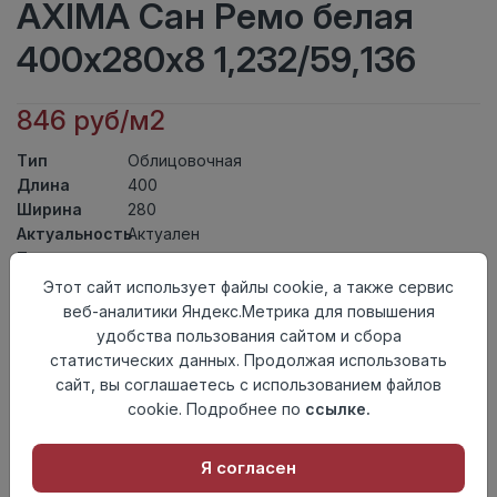
AXIMA Сан Ремо белая
400х280х8 1,232/59,136
846 руб/м2
Тип
Облицовочная
Длина
400
Ширина
280
Актуальность
Актуален
Товарная
Керамическая Плитка
группа
Этот сайт использует файлы cookie, а также сервис
Толщина
8
веб-аналитики Яндекс.Метрика для повышения
Поверхность
матовая
удобства пользования сайтом и сбора
Страна
статистических данных. Продолжая использовать
Россия
происхождения
сайт, вы соглашаетесь с использованием файлов
Номер
cookie. Подробнее по
ссылке.
Книга с коллекциями
комплекта
Я согласен
Осталось
59 упак