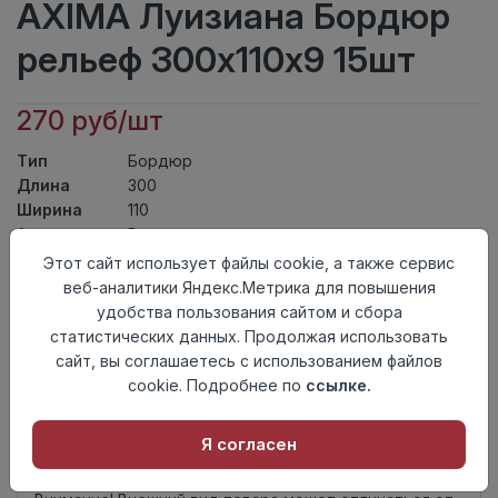
AXIMA Луизиана Бордюр
рельеф 300х110х9 15шт
270 руб/шт
Тип
Бордюр
Длина
300
Ширина
110
Актуальность
Выведен из ассортимента
Товарная
Этот сайт использует файлы cookie, а также сервис
Керамическая Плитка
группа
веб-аналитики Яндекс.Метрика для повышения
Толщина
9
удобства пользования сайтом и сбора
Поверхность
глянцевая
статистических данных. Продолжая использовать
Страна
сайт, вы соглашаетесь с использованием файлов
Россия
происхождения
cookie. Подробнее по
ссылке.
Осталось
16 шт
Я согласен
Добавить в корзину