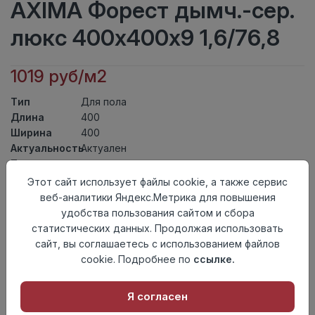
AXIMA Форест дымч.-сер.
люкс 400х400х9 1,6/76,8
1019 руб/м2
Тип
Для пола
Длина
400
Ширина
400
Актуальность
Актуален
Товарная
Керамическая Плитка
группа
Этот сайт использует файлы cookie, а также сервис
Толщина
9
веб-аналитики Яндекс.Метрика для повышения
Поверхность
матовая
удобства пользования сайтом и сбора
Страна
статистических данных. Продолжая использовать
Россия
происхождения
сайт, вы соглашаетесь с использованием файлов
Номер
cookie. Подробнее по
ссылке.
Неколлекционные полы
комплекта
Я согласен
Осталось
19 упак